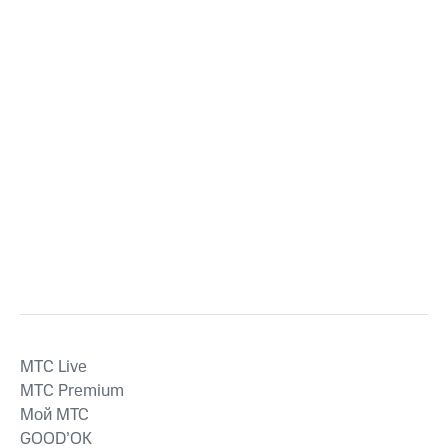
MTС Live
MTС Premium
Мой МТС
GOOD’OK