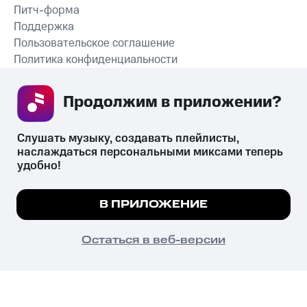
Питч-форма
Поддержка
Пользовательское соглашение
Политика конфиденциальности
Рекомендательные технологии
Продолжим в приложении? 
СКАЧАТЬ ПРИЛОЖЕНИЕ
Слушать музыку, создавать плейлисты, 
наслаждаться персональными миксами теперь 
удобно!
Незаконное потребление наркотических средств,
психотропных веществ, их аналогов причиняет вред здоровью,
Мы используем куки, чтобы на сайте все
В ПРИЛОЖЕНИЕ
их незаконный оборот запрещён и влечёт установленную
работало.
Подробнее
законодательством ответственность.
© 2026 ООО «КИОН».
ПОНЯТНО
Остаться в веб-версии
Все права защищены
18+
Главная
В приложение
Избранное