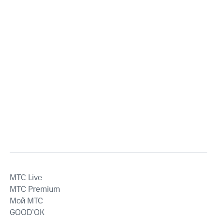
MTС Live
MTС Premium
Мой МТС
GOOD’OK