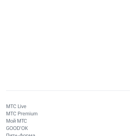
MTС Live
MTС Premium
Мой МТС
GOOD’OK
Питч-форма