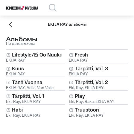
EKI JA RAY альбомы
Альбомы
По дате выхода
Lifestyle/Ei Oo Nuukaa
Fresh
EKI JA RAY
EKI JA RAY
Kuus
Tärpätti, Vol. 3
EKI JA RAY
EKI JA RAY
Tänä Vuonna
Tärpätti, Vol. 2
EKI JA RAY
,
Adizi
,
Von Valle
Eki
,
Ray
,
EKI JA RAY
Tärpätti, Vol. 1
Play
Eki
,
Ray
,
EKI JA RAY
Eki
,
Ray
,
Raxa
,
EKI JA RAY
Habi
Truustoori
Eki
,
Ray
,
EKI JA RAY
Eki
,
Ray
,
EKI JA RAY