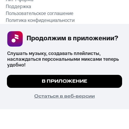
Поддержка
Пользовательское соглашение
Политика конфиденциальности
Рекомендательные технологии
Продолжим в приложении? 
СКАЧАТЬ ПРИЛОЖЕНИЕ
Слушать музыку, создавать плейлисты, 
наслаждаться персональными миксами теперь 
удобно!
Незаконное потребление наркотических средств,
психотропных веществ, их аналогов причиняет вред здоровью,
Мы используем куки, чтобы на сайте все
В ПРИЛОЖЕНИЕ
их незаконный оборот запрещён и влечёт установленную
работало.
Подробнее
законодательством ответственность.
© 2026 ООО «КИОН».
ПОНЯТНО
Остаться в веб-версии
Все права защищены
18+
Главная
В приложение
Избранное