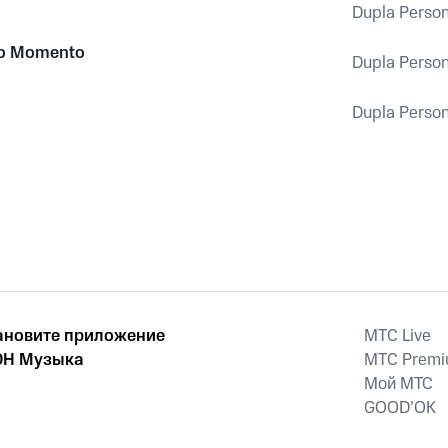
Dupla Perso
Do Momento
Dupla Perso
Dupla Perso
ановите приложение
MTС Live
Н Музыка
MTС Prem
Мой МТС
GOOD’OK