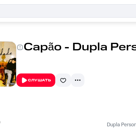
Capão - Dupla Per
СЛУШАТЬ
a
Dupla Perso