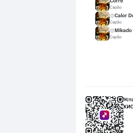
Corre
Capão
Calor 
Capão
Mikado
Capão
Уст
КИО