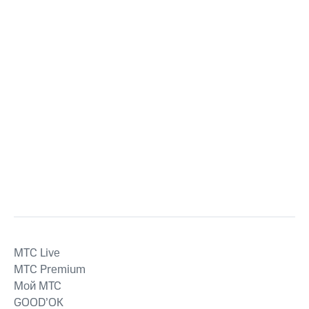
MTС Live
MTС Premium
Мой МТС
GOOD’OK