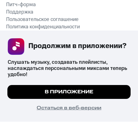
Питч-форма
Поддержка
Пользовательское соглашение
Политика конфиденциальности
Рекомендательные технологии
Продолжим в приложении? 
СКАЧАТЬ ПРИЛОЖЕНИЕ
Слушать музыку, создавать плейлисты, 
наслаждаться персональными миксами теперь 
удобно!
Незаконное потребление наркотических средств,
психотропных веществ, их аналогов причиняет вред здоровью,
Мы используем куки, чтобы на сайте все
В ПРИЛОЖЕНИЕ
их незаконный оборот запрещён и влечёт установленную
работало.
Подробнее
законодательством ответственность.
© 2026 ООО «КИОН».
ПОНЯТНО
Остаться в веб-версии
Все права защищены
18+
Главная
В приложение
Избранное