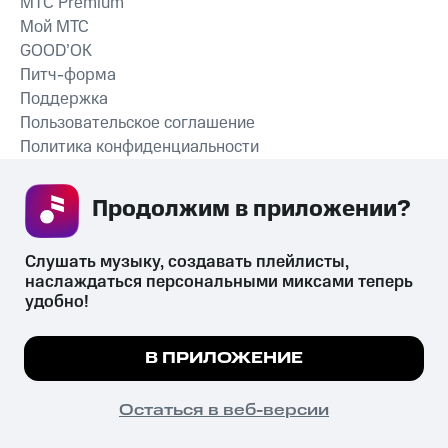
MTС Premium
Мой МТС
GOOD’OK
Питч-форма
Поддержка
Пользовательское соглашение
Политика конфиденциальности
Рекомендательные технологии
Продолжим в приложении? 
СКАЧАТЬ ПРИЛОЖЕНИЕ
Слушать музыку, создавать плейлисты, 
наслаждаться персональными миксами теперь 
удобно!
Незаконное потребление наркотических средств,
психотропных веществ, их аналогов причиняет вред здоровью,
Мы используем куки, чтобы на сайте все
В ПРИЛОЖЕНИЕ
их незаконный оборот запрещён и влечёт установленную
работало.
Подробнее
законодательством ответственность.
© 2026 ООО «КИОН».
ПОНЯТНО
Остаться в веб-версии
Все права защищены
18+
Главная
В приложение
Избранное