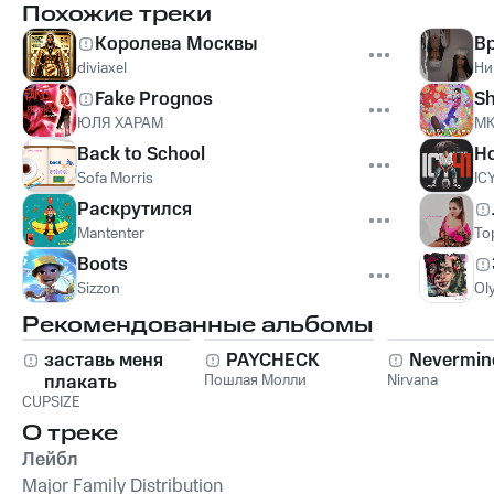
Похожие треки
Королева Москвы
В
diviaxel
Ни
Fake Prognos
Sh
ЮЛЯ ХАРАМ
M
Back to School
Н
Sofa Morris
IC
Раскрутился
Mantenter
To
Boots
Sizzon
Ol
Рекомендованные альбомы
заставь меня
PAYCHECK
Nevermin
плакать
Пошлая Молли
Nirvana
CUPSIZE
О треке
Лейбл
Major Family Distribution