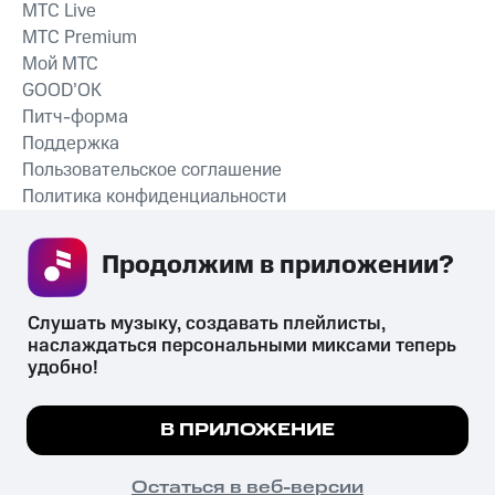
MTС Live
MTС Premium
Мой МТС
GOOD’OK
Питч-форма
Поддержка
Пользовательское соглашение
Политика конфиденциальности
Рекомендательные технологии
Продолжим в приложении? 
СКАЧАТЬ ПРИЛОЖЕНИЕ
Слушать музыку, создавать плейлисты, 
наслаждаться персональными миксами теперь 
удобно!
Незаконное потребление наркотических средств,
психотропных веществ, их аналогов причиняет вред здоровью,
Мы используем куки, чтобы на сайте все
В ПРИЛОЖЕНИЕ
их незаконный оборот запрещён и влечёт установленную
работало.
Подробнее
законодательством ответственность.
© 2026 ООО «КИОН».
ПОНЯТНО
Остаться в веб-версии