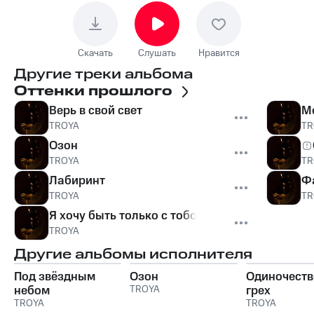
Скачать
Слушать
Нравится
Другие треки альбома
Оттенки прошлого
Верь в свой свет
М
TROYA
TR
Озон
TROYA
TR
Лабиринт
Ф
TROYA
TR
Я хочу быть только с тобой
TROYA
Другие альбомы исполнителя
Под звёздным
Озон
Одиночество
небом
TROYA
грех
TROYA
TROYA