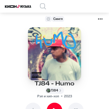
Сингл
TJ84 - Humo
TJ84
Рэп и хип-хоп
2023