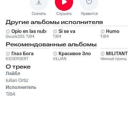
Скачать
Слушать
Нравится
Другие альбомы исполнителя
Opio en las nubes
Si se va
Humo
Gsusls333
,
TJ84
TJ84
TJ84
Рекомендованные альбомы
Глаз Бога
Красивое Зло
MILITAN
ICEGERGERT
VILLIAN
тёмный принц
О треке
Лейбл
Julian Ortiz
Исполнитель
TJ84