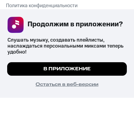
Политика конфиденциальности
Рекомендательные технологии
Продолжим в приложении? 
СКАЧАТЬ ПРИЛОЖЕНИЕ
Слушать музыку, создавать плейлисты, 
наслаждаться персональными миксами теперь 
удобно!
Незаконное потребление наркотических средств,
психотропных веществ, их аналогов причиняет вред здоровью,
Мы используем куки, чтобы на сайте все
В ПРИЛОЖЕНИЕ
их незаконный оборот запрещён и влечёт установленную
работало.
Подробнее
законодательством ответственность.
© 2026 ООО «КИОН».
ПОНЯТНО
Остаться в веб-версии
Все права защищены
18+
Главная
В приложение
Избранное