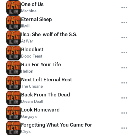
One of Us
Machine
Eternal Sleep
Illwill
Ilsa: She-wolf of the S.S.
At War
Bloodlust
Blood Feast
Run For Your Life
Hellion
Next Left Eternal Rest
The Unsane
Back From The Dead
Dream Death
Look Homeward
Gargoyle
Forgetting What You Came For
Chyld