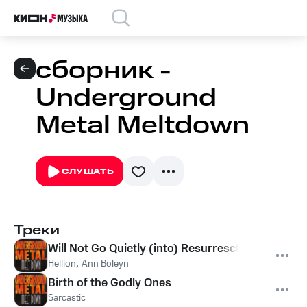
сборник -
Underground
Metal Meltdown
СЛУШАТЬ
Треки
Will Not Go Quietly (into) Resurresction
Hellion
,
Ann Boleyn
Birth of the Godly Ones
Sarcastic