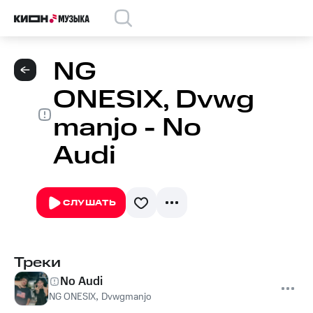
NG
ONESIX, Dvwg
manjo - No
Audi
СЛУШАТЬ
Треки
No Audi
NG ONESIX
,
Dvwgmanjo