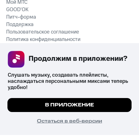
Мой МТС
GOOD’OK
Питч-форма
Поддержка
Пользовательское соглашение
Политика конфиденциальности
Рекомендательные технологии
Продолжим в приложении? 
СКАЧАТЬ ПРИЛОЖЕНИЕ
Слушать музыку, создавать плейлисты, 
наслаждаться персональными миксами теперь 
удобно!
Незаконное потребление наркотических средств,
психотропных веществ, их аналогов причиняет вред здоровью,
Мы используем куки, чтобы на сайте все
В ПРИЛОЖЕНИЕ
их незаконный оборот запрещён и влечёт установленную
работало.
Подробнее
законодательством ответственность.
© 2026 ООО «КИОН».
ПОНЯТНО
Остаться в веб-версии
Все права защищены
18+
Главная
В приложение
Избранное