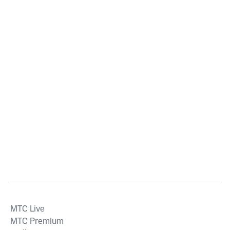
MTС Live
MTС Premium