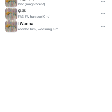
Mnc (magnificent)
우주
전희진
,
han seel Choi
I Wanna
Yoonho Kim
,
woosung Kim