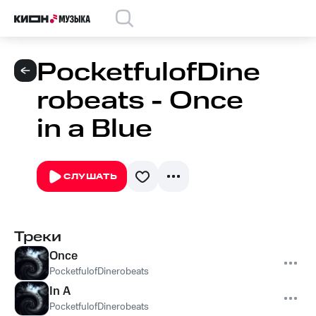
PocketfulofDine
robeats - Once
in a Blue
СЛУШАТЬ
Треки
Once
PocketfulofDinerobeats
In A
PocketfulofDinerobeats