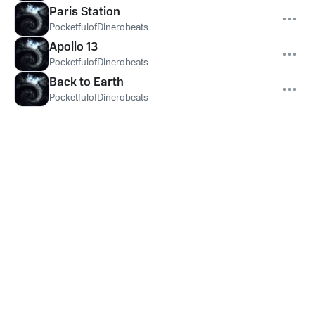
Paris Station
PocketfulofDinerobeats
Apollo 13
PocketfulofDinerobeats
Back to Earth
PocketfulofDinerobeats