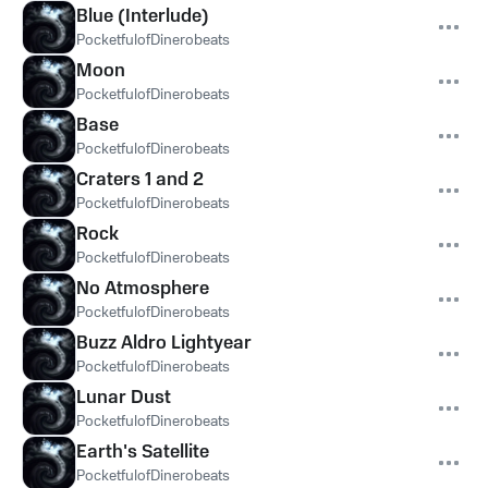
Blue (Interlude)
PocketfulofDinerobeats
Moon
PocketfulofDinerobeats
Base
PocketfulofDinerobeats
Craters 1 and 2
PocketfulofDinerobeats
Rock
PocketfulofDinerobeats
No Atmosphere
PocketfulofDinerobeats
Buzz Aldro Lightyear
PocketfulofDinerobeats
Lunar Dust
PocketfulofDinerobeats
Earth's Satellite
PocketfulofDinerobeats