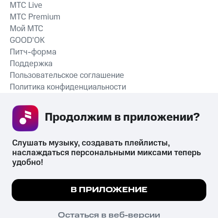
MTС Live
MTС Premium
Мой МТС
GOOD’OK
Питч-форма
Поддержка
Пользовательское соглашение
Политика конфиденциальности
Рекомендательные технологии
Продолжим в приложении? 
СКАЧАТЬ ПРИЛОЖЕНИЕ
Слушать музыку, создавать плейлисты, 
наслаждаться персональными миксами теперь 
удобно!
Незаконное потребление наркотических средств,
психотропных веществ, их аналогов причиняет вред здоровью,
Мы используем куки, чтобы на сайте все
В ПРИЛОЖЕНИЕ
их незаконный оборот запрещён и влечёт установленную
работало.
Подробнее
законодательством ответственность.
© 2026 ООО «КИОН».
ПОНЯТНО
Остаться в веб-версии