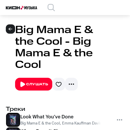
Big Mama E &
the Cool - Big
Mama E & the
Cool
СЛУШАТЬ
Треки
Look What You've Done
Big Mama E & the Cool
,
Emma Kauffman Davis