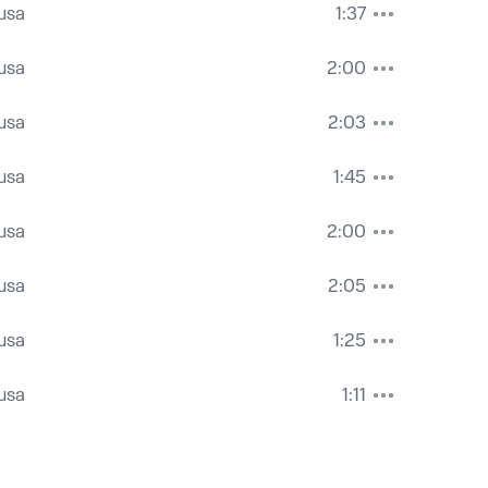
usa
1:37
usa
2:00
usa
2:03
usa
1:45
usa
2:00
usa
2:05
usa
1:25
usa
1:11