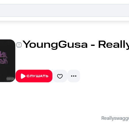
YoungGusa - Real
СЛУШАТЬ
Reallyswagg