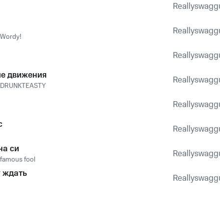
Reallyswagg
Reallyswagg
Wordy!
Reallyswagg
е движения
Reallyswagg
DRUNKTEASTY
Reallyswagg
с
Reallyswagg
на си
Reallyswagg
famous fool
у ждать
Reallyswagg