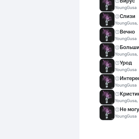
Вирус
YoungGusa
Слизи
YoungGusa
,
Вечно
YoungGusa
Больши
YoungGusa
,
Урод
YoungGusa
Интере
YoungGusa
Кристи
YoungGusa
,
Не мог
YoungGusa