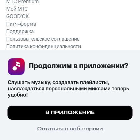
MTС Premium
Мой МТС
GOOD’OK
Питч-форма
Поддержка
Пользовательское соглашение
Политика конфиденциальности
Рекомендательные технологии
Продолжим в приложении? 
СКАЧАТЬ ПРИЛОЖЕНИЕ
Слушать музыку, создавать плейлисты, 
наслаждаться персональными миксами теперь 
удобно!
Незаконное потребление наркотических средств,
психотропных веществ, их аналогов причиняет вред здоровью,
Мы используем куки, чтобы на сайте все
В ПРИЛОЖЕНИЕ
их незаконный оборот запрещён и влечёт установленную
работало.
Подробнее
законодательством ответственность.
© 2026 ООО «КИОН».
ПОНЯТНО
Остаться в веб-версии
Все права защищены
18+
Главная
В приложение
Избранное