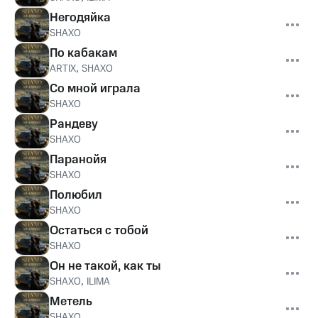
Негодяйка
SHAXO
По кабакам
ARTIX
,
SHAXO
Со мной играла
SHAXO
Рандеву
SHAXO
Паранойя
SHAXO
Полюбил
SHAXO
Остаться с тобой
SHAXO
Он не такой, как ты
SHAXO
,
ILIMA
Метель
SHAXO