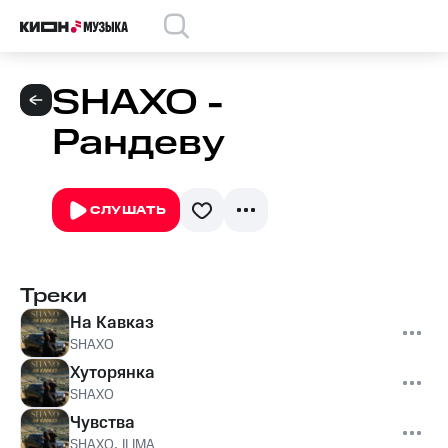
SHAXO -
Рандеву
СЛУШАТЬ
Треки
На Кавказ
SHAXO
Хуторянка
SHAXO
Чувства
SHAXO
,
ILIMA