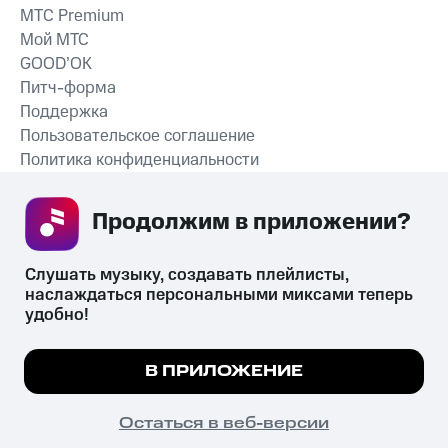
MTС Premium
Мой МТС
GOOD’OK
Питч-форма
Поддержка
Пользовательское соглашение
Политика конфиденциальности
Рекомендательные технологии
Продолжим в приложении? 
СКАЧАТЬ ПРИЛОЖЕНИЕ
Слушать музыку, создавать плейлисты, 
наслаждаться персональными миксами теперь 
удобно!
Незаконное потребление наркотических средств,
психотропных веществ, их аналогов причиняет вред здоровью,
Мы используем куки, чтобы на сайте все
В ПРИЛОЖЕНИЕ
их незаконный оборот запрещён и влечёт установленную
работало.
Подробнее
законодательством ответственность.
© 2026 ООО «КИОН».
ПОНЯТНО
Остаться в веб-версии
Все права защищены
18+