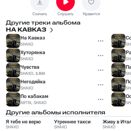
Скачать
Слушать
Нравится
Другие треки альбома
НА КАВКАЗ
На Кавказ
С
SHAXO
SH
Хуторянка
Р
SHAXO
SH
Чувства
П
SHAXO
,
ILIMA
SH
Негодяйка
П
SHAXO
SH
По кабакам
Ос
ARTIX
,
SHAXO
SH
Другие альбомы исполнителя
Я тебе не верю
Утреннее такси
Живу в Ита
SHAXO
SHAXO
SHAXO