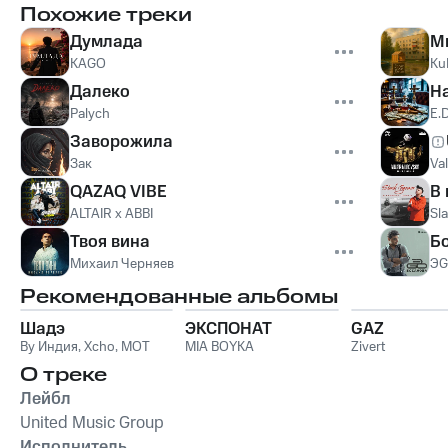
Похожие треки
Думлада
М
KAGO
Ku
Далеко
Н
Palych
E.
Заворожила
Зак
Val
QAZAQ VIBE
В 
ALTAIR x ABBI
Sl
Твоя вина
Б
Михаил Черняев
Э
Рекомендованные альбомы
Шадэ
ЭКСПОНАТ
GAZ
By Индия
,
Xcho
,
MOT
MIA BOYKA
Zivert
О треке
Лейбл
United Music Group
Исполнитель