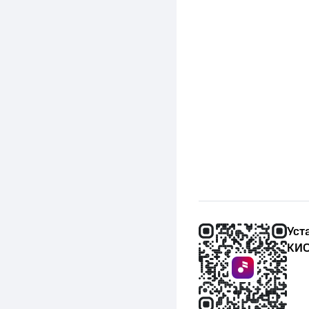
Уст
КИО