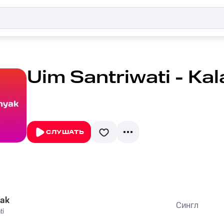
Uim Santriwati - Ka
СЛУШАТЬ
yak
Сингл
ti