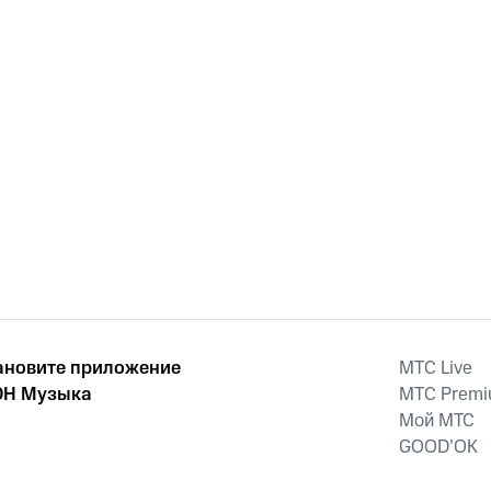
ановите приложение
MTС Live
Н Музыка
MTС Prem
Мой МТС
GOOD’OK