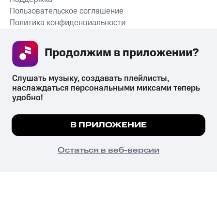
Пользовательское соглашение
Политика конфиденциальности
Рекомендательные технологии
Продолжим в приложении? 
СКАЧАТЬ ПРИЛОЖЕНИЕ
Слушать музыку, создавать плейлисты, 
наслаждаться персональными миксами теперь 
удобно!
Незаконное потребление наркотических средств,
психотропных веществ, их аналогов причиняет вред здоровью,
Мы используем куки, чтобы на сайте все
В ПРИЛОЖЕНИЕ
их незаконный оборот запрещён и влечёт установленную
работало.
Подробнее
законодательством ответственность.
© 2026 ООО «КИОН».
ПОНЯТНО
Остаться в веб-версии
Все права защищены
18+
Главная
В приложение
Избранное