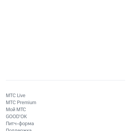
MTС Live
MTС Premium
Мой МТС
GOOD’OK
Питч-форма
Поддержка