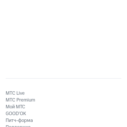
MTС Live
MTС Premium
Мой МТС
GOOD’OK
Питч-форма