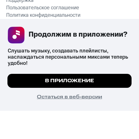
Поддержка
Пользовательское соглашение
Политика конфиденциальности
Рекомендательные технологии
Продолжим в приложении? 
СКАЧАТЬ ПРИЛОЖЕНИЕ
Слушать музыку, создавать плейлисты, 
наслаждаться персональными миксами теперь 
удобно!
Незаконное потребление наркотических средств,
психотропных веществ, их аналогов причиняет вред здоровью,
Мы используем куки, чтобы на сайте все
В ПРИЛОЖЕНИЕ
их незаконный оборот запрещён и влечёт установленную
работало.
Подробнее
законодательством ответственность.
© 2026 ООО «КИОН».
ПОНЯТНО
Остаться в веб-версии
Все права защищены
18+
Главная
В приложение
Избранное