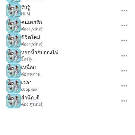
รับรู้
HUM
คนเคยรัก
ต๋อง สุรพันธุ์
ชีวิตใหม่
ต๋อง สุรพันธุ์
หยดน้ำกับกองไฟ
อี๊ด Fly
เหนื่อย
ต่อ สหภาพ
เวลา
сборник
สำนึก..ดี
ต๋อง สุรพันธุ์