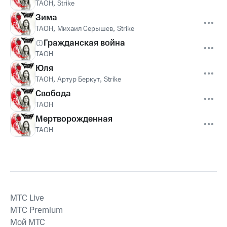
ТАОН
,
Strike
Зима
ТАОН
,
Михаил Серышев
,
Strike
Гражданская война
ТАОН
Юля
ТАОН
,
Артур Беркут
,
Strike
Свобода
ТАОН
Мертворожденная
ТАОН
MTС Live
MTС Premium
Мой МТС