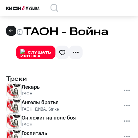
ТАОН - Война
СЛУШАТЬ
Треки
Лекарь
ТАОН
Ангелы братья
ТАОН
,
ДИВА
,
Strike
Он лежит на поле боя
ТАОН
Госпиталь