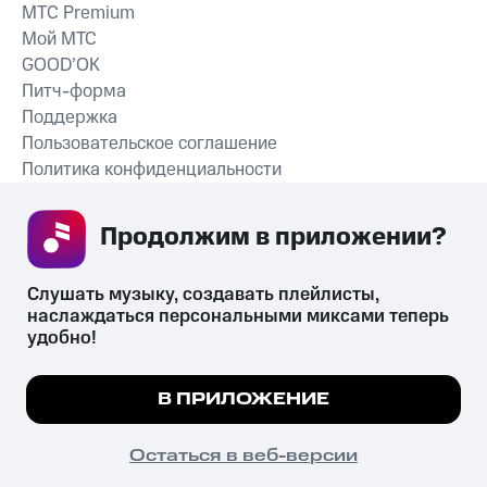
MTС Premium
Мой МТС
GOOD’OK
Питч-форма
Поддержка
Пользовательское соглашение
Политика конфиденциальности
Рекомендательные технологии
Продолжим в приложении? 
СКАЧАТЬ ПРИЛОЖЕНИЕ
Слушать музыку, создавать плейлисты, 
наслаждаться персональными миксами теперь 
удобно!
Незаконное потребление наркотических средств,
психотропных веществ, их аналогов причиняет вред здоровью,
Мы используем куки, чтобы на сайте все
В ПРИЛОЖЕНИЕ
их незаконный оборот запрещён и влечёт установленную
работало.
Подробнее
законодательством ответственность.
© 2026 ООО «КИОН».
ПОНЯТНО
Остаться в веб-версии
Все права защищены
18+
Главная
В приложение
Избранное