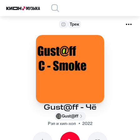
Трек
Gust@ff - Чё
Gust@ff
Рэп и хип-хоп
2022