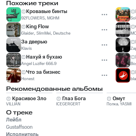
Похожие треки
Кровавые бинты
92FLOWERS
,
MGHM
Sol
King Flow
Glaider
,
SlimMei
,
Deutsche
MO
За дверью
Klavis
Zap
Нахуй я бухаю
Angel Luzifer 666.9
Bo
Что за бизнес
Honest
bl
Рекомендованные альбомы
Красивое Зло
Глаз Бога
Омут
VILLIAN
ICEGERGERT
Полка
,
YASMI
О треке
Лейбл
Gustaffsoon
Исполнитель