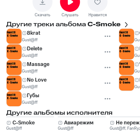
Скачать
Слушать
Нравится
Другие треки альбома
C-Smoke
8krat
Gust@ff
Gu
Delete
Gust@ff
Gu
Massage
Gust@ff
Gu
No Love
Gust@ff
Gu
Губы
Gust@ff
Другие альбомы исполнителя
C-Smoke
Авиарежим
Не переж
Gust@ff
Gust@ff
Gust@ff
,
FanRy