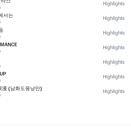
글라스
Highlights
s
에서는
Highlights
s
음
Highlights
s
MANCE
Highlights
s
Highlights
s
 UP
Highlights
s
漫 (남화도몽낭만)
Highlights
s