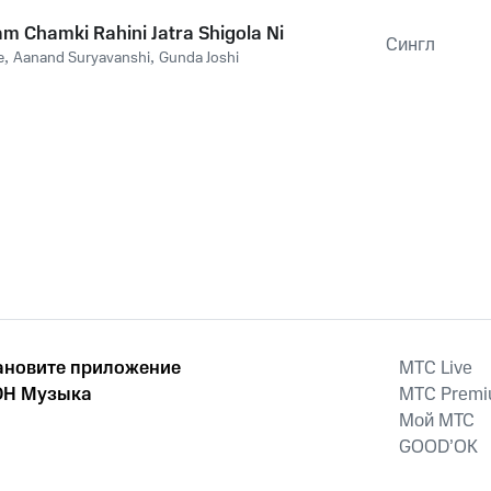
 Chamki Rahini Jatra Shigola Ni
Сингл
e
,
Aanand Suryavanshi
,
Gunda Joshi
ановите приложение
MTС Live
Н Музыка
MTС Prem
Мой МТС
GOOD’OK