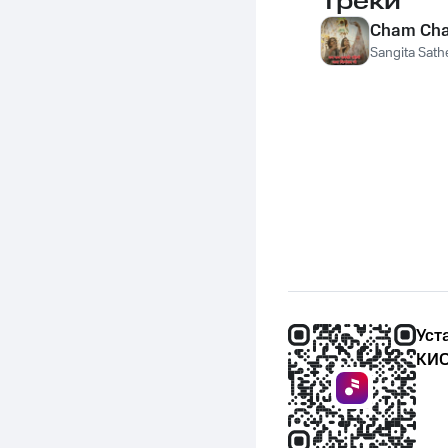
Треки
Cham Cham
Sangita Sath
Уст
КИО