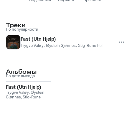
Поделиться
Слушать
Нравится
Треки
По популярности
Fast (Utn Hjelp)
Trygve Valøy
,
Øystein Gjønnes
,
Stig-Rune Holien
Альбомы
По дате выхода
Fast (Utn Hjelp)
Trygve Valøy
,
Øystein
Gjønnes
,
Stig-Rune
Holien