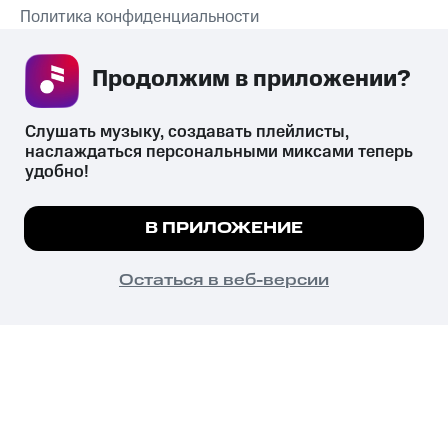
Политика конфиденциальности
Рекомендательные технологии
Продолжим в приложении? 
СКАЧАТЬ ПРИЛОЖЕНИЕ
Слушать музыку, создавать плейлисты, 
наслаждаться персональными миксами теперь 
удобно!
Незаконное потребление наркотических средств,
психотропных веществ, их аналогов причиняет вред здоровью,
Мы используем куки, чтобы на сайте все
В ПРИЛОЖЕНИЕ
их незаконный оборот запрещён и влечёт установленную
работало.
Подробнее
законодательством ответственность.
© 2026 ООО «КИОН».
ПОНЯТНО
Остаться в веб-версии
Все права защищены
18+
Главная
В приложение
Избранное