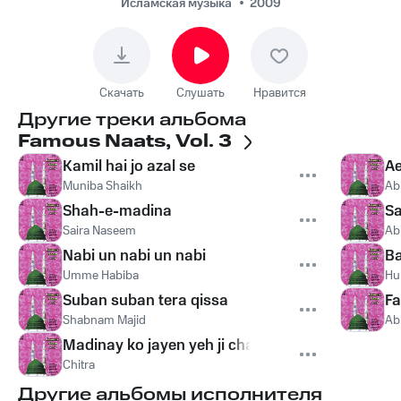
Исламская музыка
2009
Скачать
Слушать
Нравится
Другие треки альбома
Famous Naats, Vol. 3
Kamil hai jo azal se
Ae
Muniba Shaikh
Ab
Shah-e-madina
Sa
Saira Naseem
Ab
Nabi un nabi un nabi
Ba
Umme Habiba
Hu
Suban suban tera qissa
Fa
Shabnam Majid
Ab
Madinay ko jayen yeh ji chahata hai
Chitra
Другие альбомы исполнителя