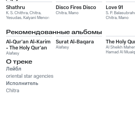
Shathru
Disco Fires Disco
Love 91
K. S. Chithra
,
Chitra
,
Chitra
,
Mano
S. P. Balasubr
Yesudas
,
Kalyani Menon
,
Chitra
,
Mano
Brahmanandan
,
AT
Ummer
Рекомендованные альбомы
Al-Qur'an Al-Karim
Surat Al-Baqara
The Holy Qu
- The Holy Qur'an
Alafasy
Al Sheikh Maher
Hamad Al Muaiq
(Koran)
Alafasy
О треке
Лейбл
oriental star agencies
Исполнитель
Chitra