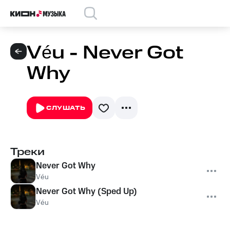
Véu - Never Got
Why
СЛУШАТЬ
Треки
Never Got Why
Véu
Never Got Why (Sped Up)
Véu