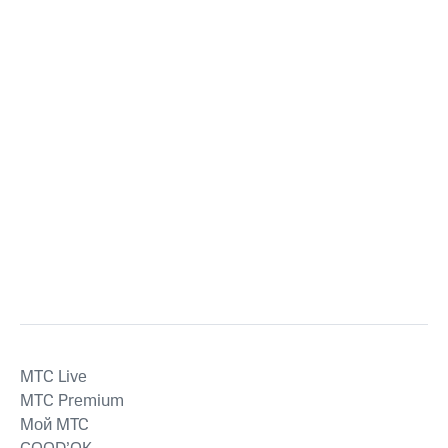
MTС Live
MTС Premium
Мой МТС