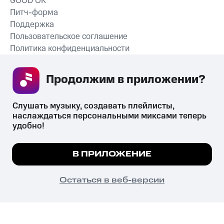
GOOD’OK
Питч-форма
Поддержка
Пользовательское соглашение
Политика конфиденциальности
Рекомендательные технологии
Продолжим в приложении? 
СКАЧАТЬ ПРИЛОЖЕНИЕ
Слушать музыку, создавать плейлисты, 
наслаждаться персональными миксами теперь 
удобно!
Незаконное потребление наркотических средств,
психотропных веществ, их аналогов причиняет вред здоровью,
Мы используем куки, чтобы на сайте все
В ПРИЛОЖЕНИЕ
их незаконный оборот запрещён и влечёт установленную
работало.
Подробнее
законодательством ответственность.
© 2026 ООО «КИОН».
ПОНЯТНО
Остаться в веб-версии
Все права защищены
18+
Главная
В приложение
Избранное