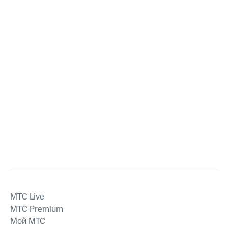
MTС Live
MTС Premium
Мой МТС