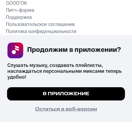
GOOD’OK
Питч-форма
Поддержка
Пользовательское соглашение
Политика конфиденциальности
Рекомендательные технологии
Продолжим в приложении? 
СКАЧАТЬ ПРИЛОЖЕНИЕ
Слушать музыку, создавать плейлисты, 
наслаждаться персональными миксами теперь 
удобно!
Незаконное потребление наркотических средств,
психотропных веществ, их аналогов причиняет вред здоровью,
Мы используем куки, чтобы на сайте все
В ПРИЛОЖЕНИЕ
их незаконный оборот запрещён и влечёт установленную
работало.
Подробнее
законодательством ответственность.
© 2026 ООО «КИОН».
ПОНЯТНО
Остаться в веб-версии
Все права защищены
18+
Главная
В приложение
Избранное