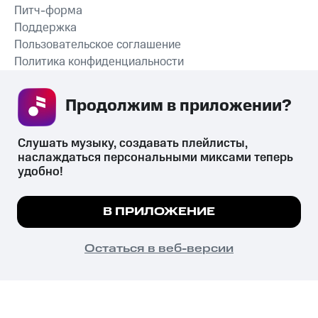
Питч-форма
Поддержка
Пользовательское соглашение
Политика конфиденциальности
Рекомендательные технологии
Продолжим в приложении? 
СКАЧАТЬ ПРИЛОЖЕНИЕ
Слушать музыку, создавать плейлисты, 
наслаждаться персональными миксами теперь 
удобно!
Незаконное потребление наркотических средств,
психотропных веществ, их аналогов причиняет вред здоровью,
Мы используем куки, чтобы на сайте все
В ПРИЛОЖЕНИЕ
их незаконный оборот запрещён и влечёт установленную
работало.
Подробнее
законодательством ответственность.
© 2026 ООО «КИОН».
ПОНЯТНО
Остаться в веб-версии
Все права защищены
18+
Главная
В приложение
Избранное