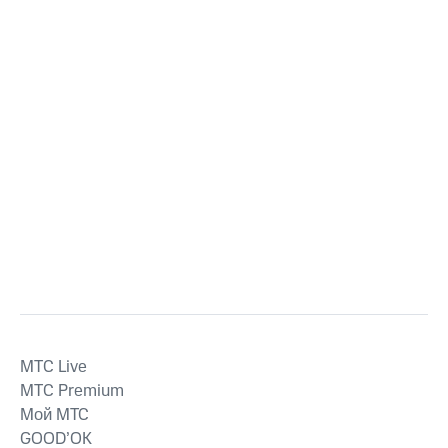
MTС Live
MTС Premium
Мой МТС
GOOD’OK