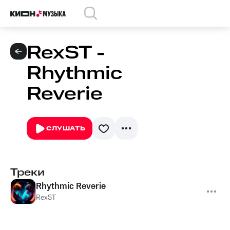
RexST -
Rhythmic
Reverie
СЛУШАТЬ
Треки
Rhythmic Reverie
RexST