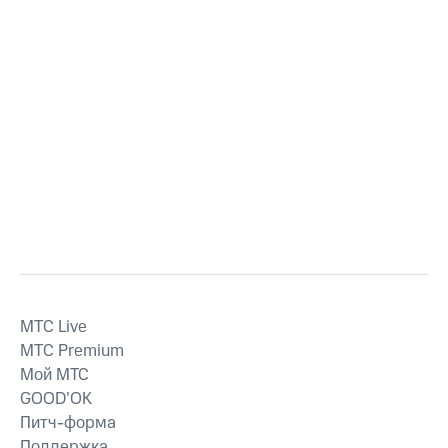
MTС Live
MTС Premium
Мой МТС
GOOD’OK
Питч-форма
Поддержка