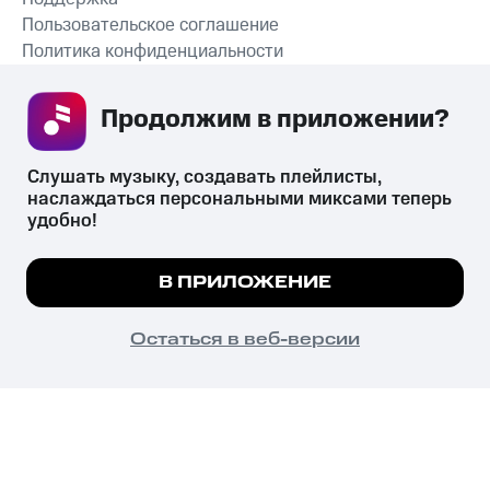
Пользовательское соглашение
Политика конфиденциальности
Рекомендательные технологии
Продолжим в приложении? 
СКАЧАТЬ ПРИЛОЖЕНИЕ
Слушать музыку, создавать плейлисты, 
наслаждаться персональными миксами теперь 
удобно!
Незаконное потребление наркотических средств,
психотропных веществ, их аналогов причиняет вред здоровью,
Мы используем куки, чтобы на сайте все
В ПРИЛОЖЕНИЕ
их незаконный оборот запрещён и влечёт установленную
работало.
Подробнее
законодательством ответственность.
© 2026 ООО «КИОН».
ПОНЯТНО
Остаться в веб-версии
Все права защищены
18+
Главная
В приложение
Избранное