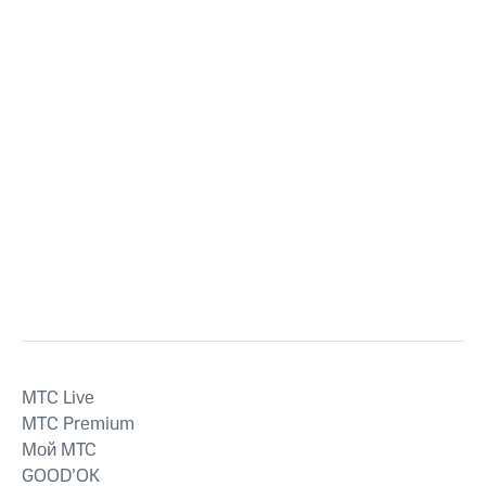
MTС Live
MTС Premium
Мой МТС
GOOD’OK