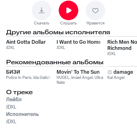
Скачать
Слушать
Нравится
Другие альбомы исполнителя
Aint Gotta Dollar
I Want to Go Home
Rich Men No
JDXL
JDXL
Richmond
JDXL
Рекомендованные альбомы
БИЗИ
Movin' To The Sun
damage
Police In Paris
,
Ida Galich
HUGEL
,
Imael Angel
,
Ultra
Kai Angel
Nate
О треке
Лейбл
JDXL
Исполнитель
JDXL