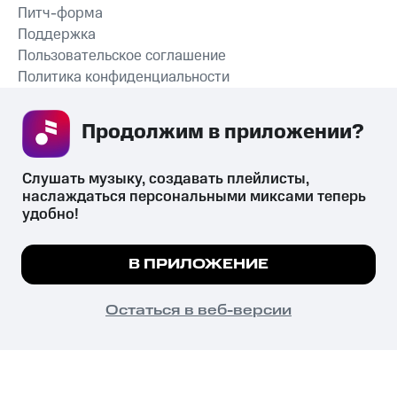
Питч-форма
Поддержка
Пользовательское соглашение
Политика конфиденциальности
Рекомендательные технологии
Продолжим в приложении? 
СКАЧАТЬ ПРИЛОЖЕНИЕ
Слушать музыку, создавать плейлисты, 
наслаждаться персональными миксами теперь 
удобно!
Незаконное потребление наркотических средств,
психотропных веществ, их аналогов причиняет вред здоровью,
Мы используем куки, чтобы на сайте все
В ПРИЛОЖЕНИЕ
их незаконный оборот запрещён и влечёт установленную
работало.
Подробнее
законодательством ответственность.
© 2026 ООО «КИОН».
ПОНЯТНО
Остаться в веб-версии
Все права защищены
18+
Главная
В приложение
Избранное