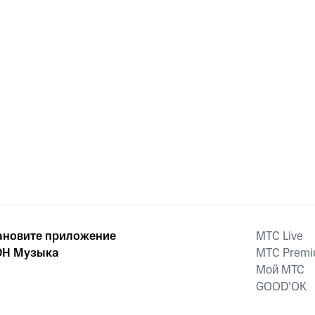
ановите приложение
MTС Live
Н Музыка
MTС Prem
Мой МТС
GOOD’OK