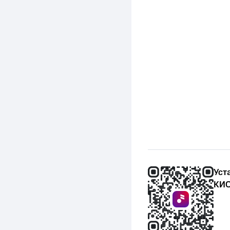
Уст
КИО