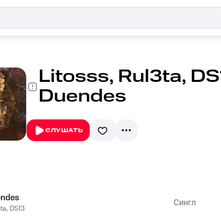
Litosss, Rul3ta, DS
Duendes
СЛУШАТЬ
endes
Сингл
ta
,
DS13