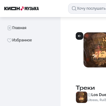
Главная
Избранное
Треки
Los Du
Litosss
,
Rul3