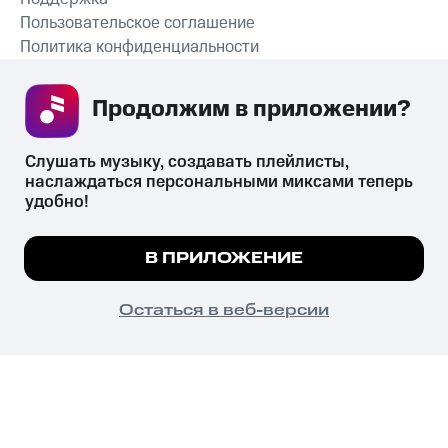
Пользовательское соглашение
Политика конфиденциальности
Рекомендательные технологии
Продолжим в приложении? 
СКАЧАТЬ ПРИЛОЖЕНИЕ
Слушать музыку, создавать плейлисты, 
наслаждаться персональными миксами теперь 
удобно!
Незаконное потребление наркотических средств,
психотропных веществ, их аналогов причиняет вред здоровью,
Мы используем куки, чтобы на сайте все
В ПРИЛОЖЕНИЕ
их незаконный оборот запрещён и влечёт установленную
работало.
Подробнее
законодательством ответственность.
© 2026 ООО «КИОН».
ПОНЯТНО
Остаться в веб-версии
Все права защищены
18+
Главная
В приложение
Избранное