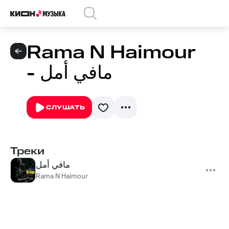
Rama N Haimour
- مافي أمل
СЛУШАТЬ
Треки
مافي أمل
Rama N Haimour