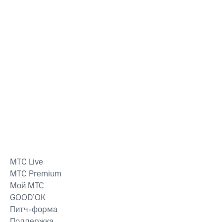
MTС Live
MTС Premium
Мой МТС
GOOD’OK
Питч-форма
Поддержка