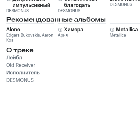
импульсивный
благодать
DESMONUS
DESMONUS
психоделический
DESMONUS
псевдометал
Рекомендованные альбомы
агонии
Alone
Химера
Metallica
Edgars Bukovskis
,
Aaron
Ария
Metallica
Kos
О треке
Лейбл
Old Receiver
Исполнитель
DESMONUS