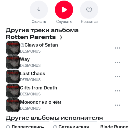
Скачать
Слушать
Нравится
Другие треки альбома
Rotten Parents
Claws of Satan
DESMONUS
Way
DESMONUS
Last Chaos
DESMONUS
Gifts from Death
DESMONUS
Монолог ни о чëм
DESMONUS
Другие альбомы исполнителя
Депрессивно-
Сатанинская
Blade Runne