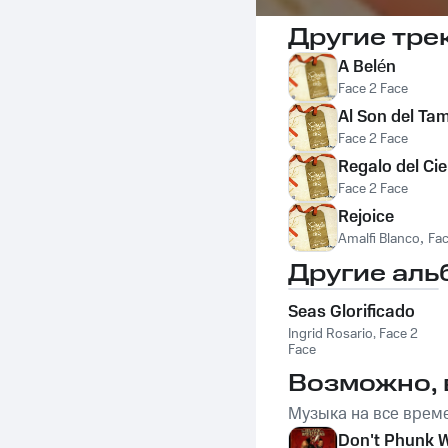
Другие тре
A Belén
Face 2 Face
Al Son del Ta
Face 2 Face
Regalo del Cie
Face 2 Face
Rejoice
Amalfi Blanco
,
Fac
Другие аль
Seas Glorificado
Ingrid Rosario
,
Face 2
Face
Возможно, 
Музыка на все врем
Don't Phunk W