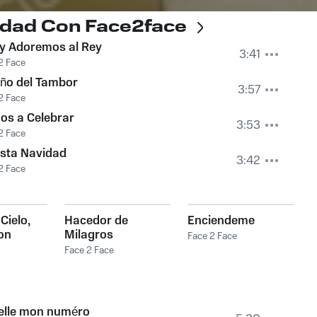
vidad Con Face2face
y Adoremos al Rey
3:41
2 Face
iño del Tambor
3:57
2 Face
os a Celebrar
3:53
2 Face
Esta Navidad
3:42
2 Face
Cielo,
Hacedor de
Enciendeme
on
Milagros
Face 2 Face
Face 2 Face
elle mon numéro