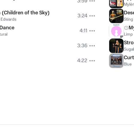
3:59
Mylè
 (Children of the Sky)
Des
3:24
e Edwards
Sting
 Dance
M
4:11
tural
Limp 
Str
3:36
Suga
Curt
4:22
Blue