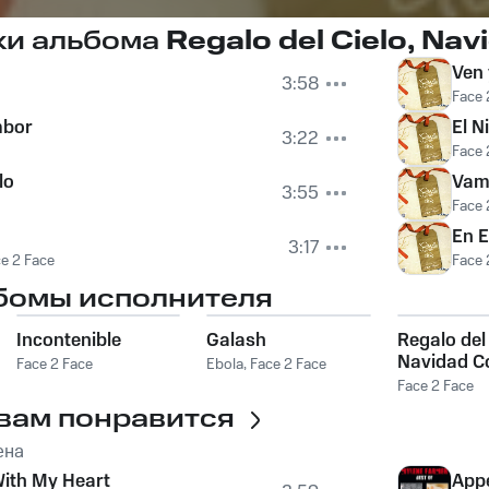
ки альбома
Regalo del Cielo, Na
Ven 
3:58
Face 
mbor
El N
3:22
Face 
lo
Vam
3:55
Face 
En 
3:17
e 2 Face
Face 
бомы исполнителя
Incontenible
Galash
Regalo del 
Navidad C
Face 2 Face
Ebola
,
Face 2 Face
Face2face
Face 2 Face
вам понравится
ена
ith My Heart
App