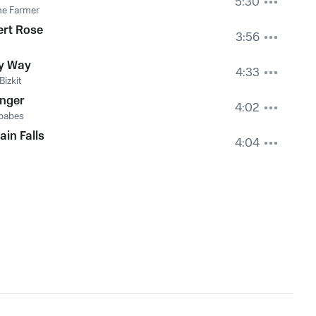
5:30
ne Farmer
ert Rose
3:56
y Way
4:33
Bizkit
onger
4:02
babes
ain Falls
4:04