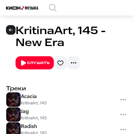
KritinaArt, 145 -
New Era
СЛУШАТЬ
Треки
Acacia
KritinaArt
,
145
Jag
KritinaArt
,
145
Radish
KritinaArt
,
145