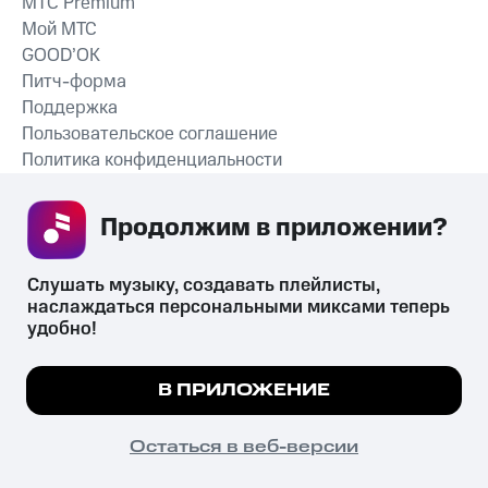
MTС Premium
Мой МТС
GOOD’OK
Питч-форма
Поддержка
Пользовательское соглашение
Политика конфиденциальности
Рекомендательные технологии
Продолжим в приложении? 
СКАЧАТЬ ПРИЛОЖЕНИЕ
Слушать музыку, создавать плейлисты, 
наслаждаться персональными миксами теперь 
удобно!
Незаконное потребление наркотических средств,
психотропных веществ, их аналогов причиняет вред здоровью,
Мы используем куки, чтобы на сайте все
В ПРИЛОЖЕНИЕ
их незаконный оборот запрещён и влечёт установленную
работало.
Подробнее
законодательством ответственность.
© 2026 ООО «КИОН».
ПОНЯТНО
Остаться в веб-версии
Все права защищены
18+
Главная
В приложение
Избранное