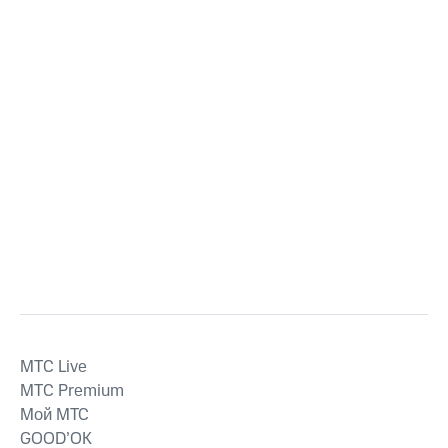
MTС Live
MTС Premium
Мой МТС
GOOD’OK