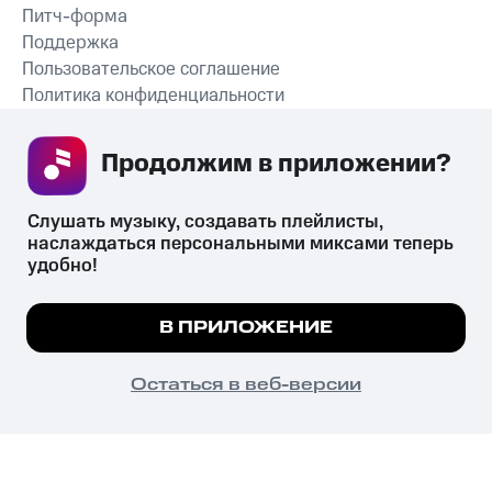
Питч-форма
Поддержка
Пользовательское соглашение
Политика конфиденциальности
Рекомендательные технологии
Продолжим в приложении? 
СКАЧАТЬ ПРИЛОЖЕНИЕ
Слушать музыку, создавать плейлисты, 
наслаждаться персональными миксами теперь 
удобно!
Незаконное потребление наркотических средств,
психотропных веществ, их аналогов причиняет вред здоровью,
Мы используем куки, чтобы на сайте все
В ПРИЛОЖЕНИЕ
их незаконный оборот запрещён и влечёт установленную
работало.
Подробнее
законодательством ответственность.
© 2026 ООО «КИОН».
ПОНЯТНО
Остаться в веб-версии
Все права защищены
18+
Главная
В приложение
Избранное