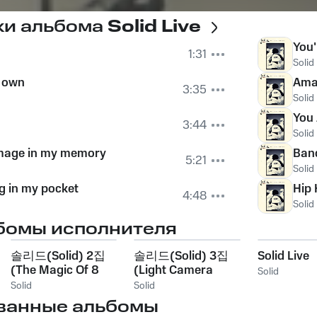
ки альбома
Solid Live
You'
1:31
Solid
y own
Ama
3:35
Solid
You 
3:44
Solid
image in my memory
Ban
5:21
Solid
ng in my pocket
Hip 
4:48
Solid
бомы исполнителя
솔리드(Solid) 2집
솔리드(Solid) 3집
Solid Live
(The Magic Of 8
(Light Camera
Solid
Ball)
Action!)
Solid
Solid
ванные альбомы