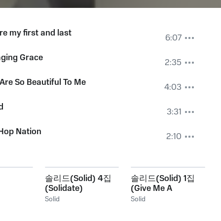
re my first and last
6:07
ging Grace
2:35
Are So Beautiful To Me
4:03
d
3:31
Hop Nation
2:10
솔리드(Solid) 4집
솔리드(Solid) 1집
(Solidate)
(Give Me A
Chance)
Solid
Solid