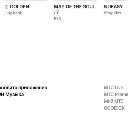
GOLDEN
MAP OF THE SOUL
NOEASY
: 7
Jung Kook
Stray Kids
BTS
ановите приложение
MTС Live
Н Музыка
MTС Prem
Мой МТС
GOOD’OK