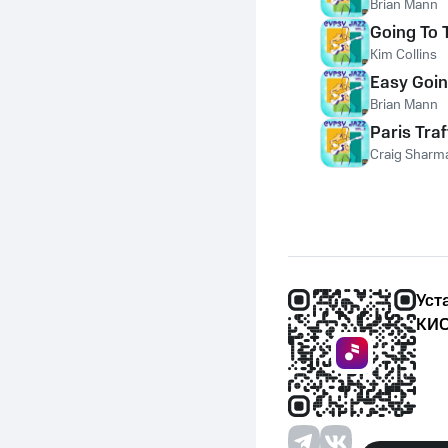
Brian Mann
Going To
Kim Collins
Easy Goi
Brian Mann
Paris Traf
Craig Sharm
Уст
КИО