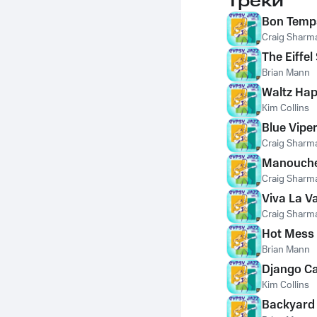
Треки
Bon Temp
Craig Sharm
The Eiffel
Brian Mann
Waltz Hap
Kim Collins
Blue Vipe
Craig Sharm
Manouche
Craig Sharm
Viva La V
Craig Sharm
Hot Mess
Brian Mann
Django C
Kim Collins
Backyard