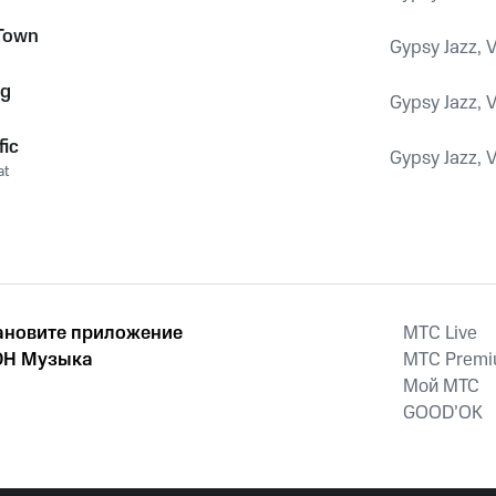
 Town
Gypsy Jazz, V
ng
Gypsy Jazz, V
fic
Gypsy Jazz, V
at
ановите приложение
MTС Live
Н Музыка
MTС Prem
Мой МТС
GOOD’OK