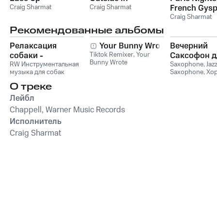
Craig Sharmat
Craig Sharmat
French Gysp
Craig Sharmat
Рекомендованные альбомы
Релаксация
Your Bunny Wrote
Вечерний
собаки -
Tiktok Remixer
,
Your
Саксофон д
Bunny Wrote
Расслабляющая
RW Инструментальная
Души (Соло
Saxophone
,
Jaz
музыка для собак
Saxophone
,
Хо
музыка для собак,
Лаунж)
звуки для ума и
успокаивающие и
О треке
успокаивающие
Лейбл
звуки для
Chappell, Warner Music Records
животных,
Исполнитель
антистрессовая
терапия,
Craig Sharmat
преодоление
беспокойства,
успокаивающее
фортепиано