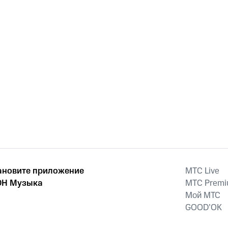
ановите приложение
MTС Live
Н Музыка
MTС Prem
Мой МТС
GOOD’OK