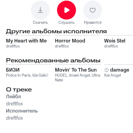
Скачать
Слушать
Нравится
Другие альбомы исполнителя
My Heart with Me
Horror Mood
Wois Stel
dreftfox
dreftfox
dreftfox
Рекомендованные альбомы
БИЗИ
Movin' To The Sun
damage
Police In Paris
,
Ida Galich
HUGEL
,
Imael Angel
,
Ultra
Kai Angel
Nate
О треке
Лейбл
dreftfox
Исполнитель
dreftfox