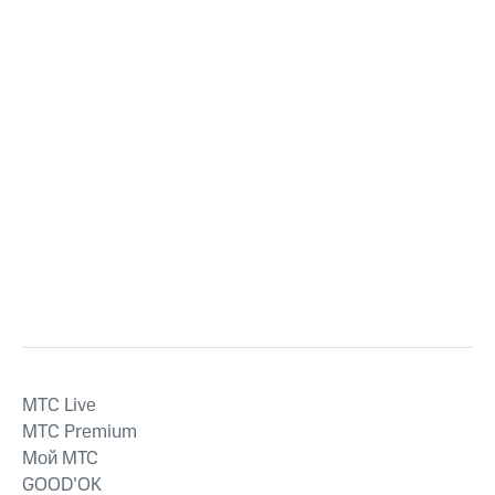
MTС Live
MTС Premium
Мой МТС
GOOD’OK