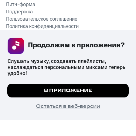
Питч-форма
Поддержка
Пользовательское соглашение
Политика конфиденциальности
Рекомендательные технологии
Продолжим в приложении? 
СКАЧАТЬ ПРИЛОЖЕНИЕ
Слушать музыку, создавать плейлисты, 
наслаждаться персональными миксами теперь 
удобно!
Незаконное потребление наркотических средств,
психотропных веществ, их аналогов причиняет вред здоровью,
Мы используем куки, чтобы на сайте все
В ПРИЛОЖЕНИЕ
их незаконный оборот запрещён и влечёт установленную
работало.
Подробнее
законодательством ответственность.
© 2026 ООО «КИОН».
ПОНЯТНО
Остаться в веб-версии
Все права защищены
18+
Главная
В приложение
Избранное