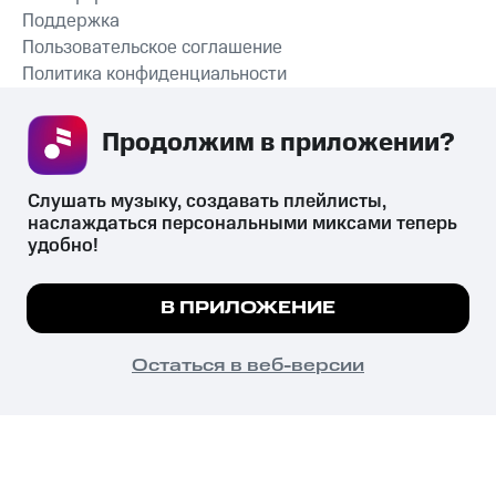
Поддержка
Пользовательское соглашение
Политика конфиденциальности
Рекомендательные технологии
Продолжим в приложении? 
СКАЧАТЬ ПРИЛОЖЕНИЕ
Слушать музыку, создавать плейлисты, 
наслаждаться персональными миксами теперь 
удобно!
Незаконное потребление наркотических средств,
психотропных веществ, их аналогов причиняет вред здоровью,
Мы используем куки, чтобы на сайте все
В ПРИЛОЖЕНИЕ
их незаконный оборот запрещён и влечёт установленную
работало.
Подробнее
законодательством ответственность.
© 2026 ООО «КИОН».
ПОНЯТНО
Остаться в веб-версии
Все права защищены
18+
Главная
В приложение
Избранное