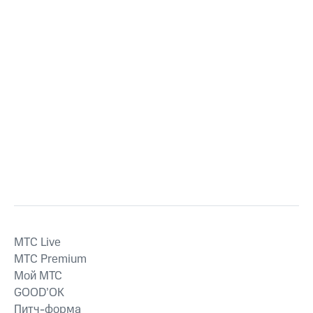
MTС Live
MTС Premium
Мой МТС
GOOD’OK
Питч-форма