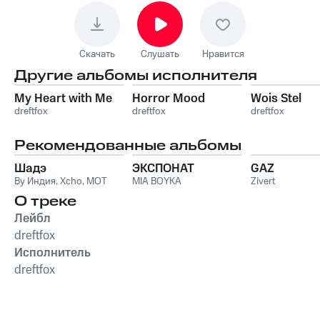
Скачать
Слушать
Нравится
Другие альбомы исполнителя
My Heart with Me
Horror Mood
Wois Stel
dreftfox
dreftfox
dreftfox
Рекомендованные альбомы
Шадэ
ЭКСПОНАТ
GAZ
By Индия
,
Xcho
,
MOT
MIA BOYKA
Zivert
О треке
Лейбл
dreftfox
Исполнитель
dreftfox