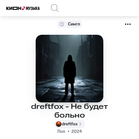
Сингл
dreftfox - Не будет
больно
dreftfox
Поп
2024