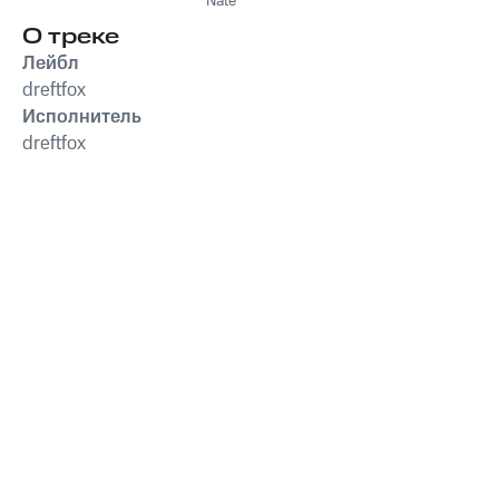
Nate
О треке
Лейбл
dreftfox
Исполнитель
dreftfox