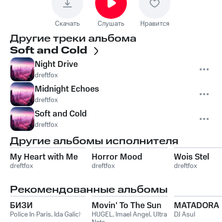
Скачать
Слушать
Нравится
Другие треки альбома
Soft and Cold
Night Drive
dreftfox
Midnight Echoes
dreftfox
Soft and Cold
dreftfox
Другие альбомы исполнителя
My Heart with Me
Horror Mood
Wois Stel
dreftfox
dreftfox
dreftfox
Рекомендованные альбомы
БИЗИ
Movin' To The Sun
MATADORA
Police In Paris
,
Ida Galich
HUGEL
,
Imael Angel
,
Ultra
DJ Asul