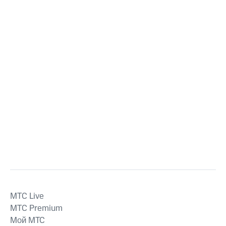
MTС Live
MTС Premium
Мой МТС