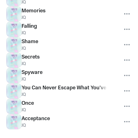
JQ
Memories
JQ
Falling
JQ
Shame
JQ
Secrets
JQ
Spyware
JQ
You Can Never Escape What You've Done
JQ
Once
JQ
Acceptance
JQ