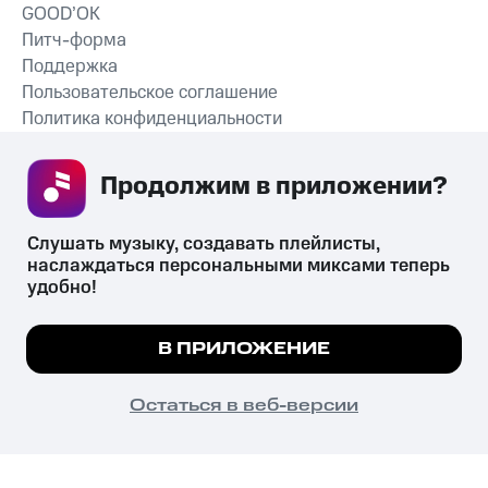
GOOD’OK
Питч-форма
Поддержка
Пользовательское соглашение
Политика конфиденциальности
Рекомендательные технологии
Продолжим в приложении? 
СКАЧАТЬ ПРИЛОЖЕНИЕ
Слушать музыку, создавать плейлисты, 
наслаждаться персональными миксами теперь 
удобно!
Незаконное потребление наркотических средств,
психотропных веществ, их аналогов причиняет вред здоровью,
Мы используем куки, чтобы на сайте все
В ПРИЛОЖЕНИЕ
их незаконный оборот запрещён и влечёт установленную
работало.
Подробнее
законодательством ответственность.
© 2026 ООО «КИОН».
ПОНЯТНО
Остаться в веб-версии
Все права защищены
18+
Главная
В приложение
Избранное