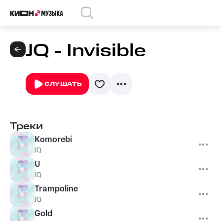
JQ - Invisible
СЛУШАТЬ
Треки
Komorebi
JQ
U
JQ
Trampoline
JQ
Gold