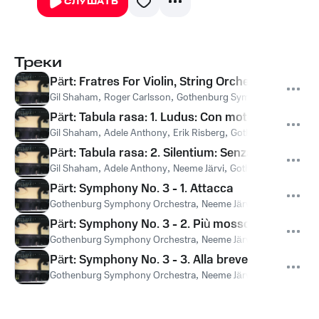
СЛУШАТЬ
Треки
Pärt: Fratres For Violin, String Orchestra And Pe
Gil Shaham
,
Roger Carlsson
,
Gothenburg Symphony Orchestr
Pärt: Tabula rasa: 1. Ludus: Con moto
Gil Shaham
,
Adele Anthony
,
Erik Risberg
,
Gothenburg Sympho
Pärt: Tabula rasa: 2. Silentium: Senza moto
Gil Shaham
,
Adele Anthony
,
Neeme Järvi
,
Gothenburg Sympho
Pärt: Symphony No. 3 - 1. Attacca
Gothenburg Symphony Orchestra
,
Neeme Järvi
Pärt: Symphony No. 3 - 2. Più mosso Attacca
Gothenburg Symphony Orchestra
,
Neeme Järvi
Pärt: Symphony No. 3 - 3. Alla breve
Gothenburg Symphony Orchestra
,
Neeme Järvi