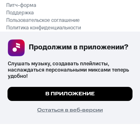
Питч-форма
Поддержка
Пользовательское соглашение
Политика конфиденциальности
Рекомендательные технологии
Продолжим в приложении? 
СКАЧАТЬ ПРИЛОЖЕНИЕ
Слушать музыку, создавать плейлисты, 
наслаждаться персональными миксами теперь 
удобно!
Незаконное потребление наркотических средств,
психотропных веществ, их аналогов причиняет вред здоровью,
Мы используем куки, чтобы на сайте все
В ПРИЛОЖЕНИЕ
их незаконный оборот запрещён и влечёт установленную
работало.
Подробнее
законодательством ответственность.
© 2026 ООО «КИОН».
ПОНЯТНО
Остаться в веб-версии
Все права защищены
18+
Главная
В приложение
Избранное