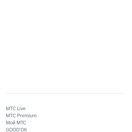
MTС Live
MTС Premium
Мой МТС
GOOD’OK