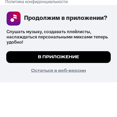
Политика конфиденциальности
Рекомендательные технологии
Продолжим в приложении? 
СКАЧАТЬ ПРИЛОЖЕНИЕ
Слушать музыку, создавать плейлисты, 
наслаждаться персональными миксами теперь 
удобно!
Незаконное потребление наркотических средств,
психотропных веществ, их аналогов причиняет вред здоровью,
Мы используем куки, чтобы на сайте все
В ПРИЛОЖЕНИЕ
их незаконный оборот запрещён и влечёт установленную
работало.
Подробнее
законодательством ответственность.
© 2026 ООО «КИОН».
ПОНЯТНО
Остаться в веб-версии
Все права защищены
18+
Главная
В приложение
Избранное