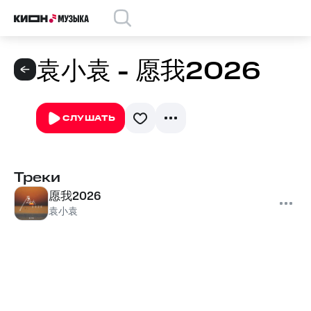
袁小袁 - 愿我2026
СЛУШАТЬ
Треки
愿我2026
袁小袁