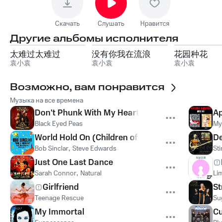
Скачать
Слушать
Нравится
Другие альбомы исполнителя
太难过太难过
没有你我在流浪
花园种花
袁小袁
袁小袁
袁小袁
Возможно, вам понравится
Музыка на все времена
Don't Phunk With My Heart
Ap
Black Eyed Peas
My
World Hold On (Children of the Sky)
De
Bob Sinclar
,
Steve Edwards
St
Just One Last Dance
Sarah Connor
,
Natural
Lim
Girlfriend
St
Teenage Rescue
Su
My Immortal
Cu