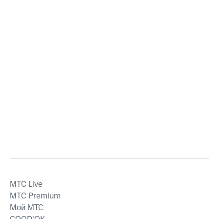
MTС Live
MTС Premium
Мой МТС