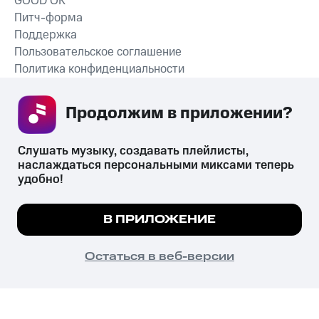
GOOD’OK
Питч-форма
Поддержка
Пользовательское соглашение
Политика конфиденциальности
Рекомендательные технологии
Продолжим в приложении? 
СКАЧАТЬ ПРИЛОЖЕНИЕ
Слушать музыку, создавать плейлисты, 
наслаждаться персональными миксами теперь 
удобно!
Незаконное потребление наркотических средств,
психотропных веществ, их аналогов причиняет вред здоровью,
Мы используем куки, чтобы на сайте все
В ПРИЛОЖЕНИЕ
их незаконный оборот запрещён и влечёт установленную
работало.
Подробнее
законодательством ответственность.
© 2026 ООО «КИОН».
ПОНЯТНО
Остаться в веб-версии
Все права защищены
18+
Главная
В приложение
Избранное