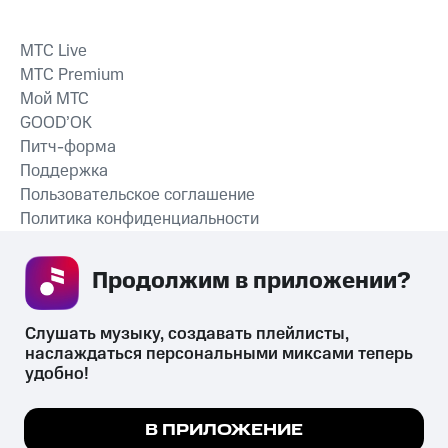
MTС Live
MTС Premium
Мой МТС
GOOD’OK
Питч-форма
Поддержка
Пользовательское соглашение
Политика конфиденциальности
Рекомендательные технологии
Продолжим в приложении? 
СКАЧАТЬ ПРИЛОЖЕНИЕ
Слушать музыку, создавать плейлисты, 
наслаждаться персональными миксами теперь 
удобно!
Незаконное потребление наркотических средств,
психотропных веществ, их аналогов причиняет вред здоровью,
Мы используем куки, чтобы на сайте все
В ПРИЛОЖЕНИЕ
их незаконный оборот запрещён и влечёт установленную
работало.
Подробнее