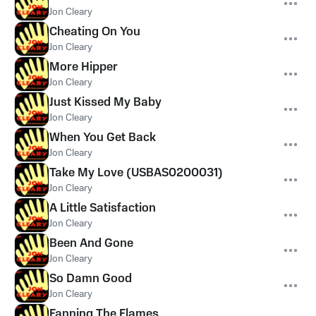
Jon Cleary
Cheating On You
Jon Cleary
More Hipper
Jon Cleary
Just Kissed My Baby
Jon Cleary
When You Get Back
Jon Cleary
Take My Love (USBAS0200031)
Jon Cleary
A Little Satisfaction
Jon Cleary
Been And Gone
Jon Cleary
So Damn Good
Jon Cleary
Fanning The Flames