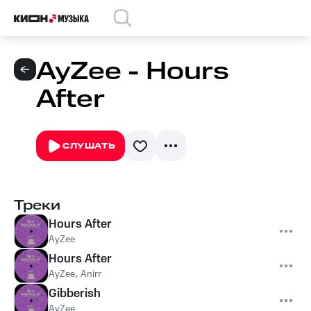
AyZee - Hours
After
СЛУШАТЬ
Треки
Hours After
AyZee
Hours After
AyZee
,
Anirr
Gibberish
AyZee