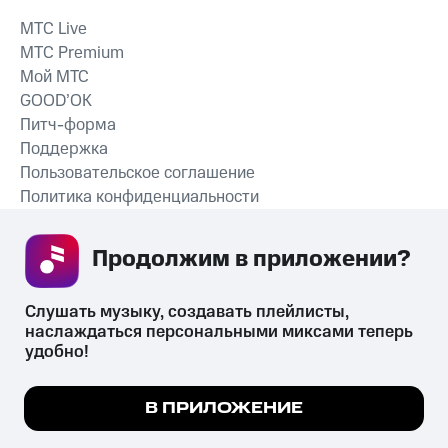
MTС Live
MTС Premium
Мой МТС
GOOD’OK
Питч-форма
Поддержка
Пользовательское соглашение
Политика конфиденциальности
Рекомендательные технологии
Продолжим в приложении? 
СКАЧАТЬ ПРИЛОЖЕНИЕ
Слушать музыку, создавать плейлисты, 
наслаждаться персональными миксами теперь 
удобно!
Незаконное потребление наркотических средств,
психотропных веществ, их аналогов причиняет вред здоровью,
Мы используем куки, чтобы на сайте все
В ПРИЛОЖЕНИЕ
их незаконный оборот запрещён и влечёт установленную
работало.
Подробнее
законодательством ответственность.