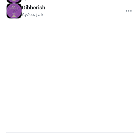
Gibberish
AyZee
,
j a k